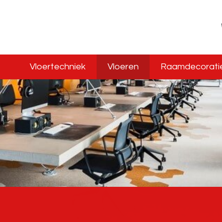
Vloertechniek
Vloeren
Raamdecorati