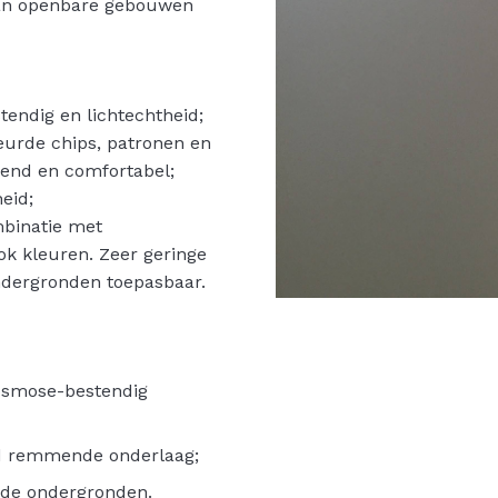
van openbare gebouwen
tendig en lichtechtheid;
eurde chips, patronen en
pend en comfortabel;
eid;
mbinatie met
ok kleuren. Zeer geringe
ndergronden toepasbaar.
osmose-bestendig
id remmende onderlaag;
nde ondergronden.