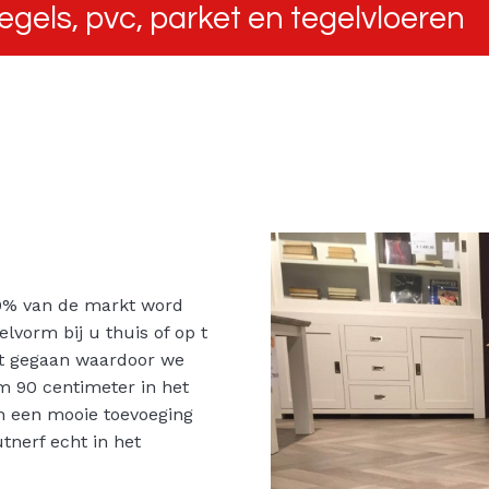
jttegels, pvc, parket en tegelvloeren
0% van de markt word
elvorm bij u thuis of op t
uit gegaan waardoor we
im 90 centimeter in het
in een mooie toevoeging
utnerf echt in het