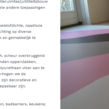
ieruimtes);utiliteitsbouw
ele andere toepassingen
eistofdichte, naadloze
echting op diverse
k en gemakkelijk te
sch, scheur overbruggend
nden oppervlakken,
olyurethaan vloer aan te
erhogen we de
 zijn decoratieve en
epasbaar zijn.
ten, badkamers, keukens;