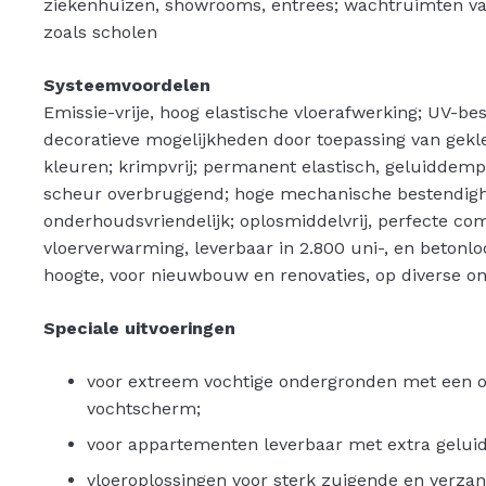
ziekenhuizen, showrooms, entrees; wachtruimten 
zoals scholen
Systeemvoordelen
Emissie-vrije, hoog elastische vloerafwerking; UV-bes
decoratieve mogelijkheden door toepassing van gekl
kleuren; krimpvrij; permanent elastisch, geluiddem
scheur overbruggend; hoge mechanische bestendigh
onderhoudsvriendelijk; oplosmiddelvrij, perfecte co
vloerverwarming, leverbaar in 2.800 uni-, en betonlo
hoogte, voor nieuwbouw en renovaties, op diverse o
Speciale uitvoeringen
voor extreem vochtige ondergronden met een 
vochtscherm;
voor appartementen leverbaar met extra gelu
vloeroplossingen voor sterk zuigende en verza