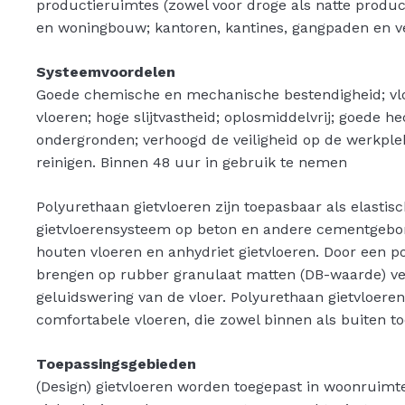
productieruimtes (zowel voor droge als natte product
en woningbouw; kantoren, kantines, gangpaden en v
Systeemvoordelen
Goede chemische en mechanische bestendigheid; vlo
vloeren; hoge slijtvastheid; oplosmiddelvrij; goede h
ondergronden; verhoogd de veiligheid op de werkple
reinigen. Binnen 48 uur in gebruik te nemen
Polyurethaan gietvloeren zijn toepasbaar als elasti
gietvloerensysteem op beton en andere cementgebo
houten vloeren en anhydriet gietvloeren. Door een p
brengen op rubber granulaat matten (DB-waarde) v
geluidswering van de vloer. Polyurethaan gietvloeren
comfortabele vloeren, die zowel binnen als buiten to
Toepassingsgebieden
(Design) gietvloeren worden toegepast in woonruim