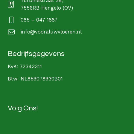
Turbinestraat 28,
7556RB Hengelo (OV)
085 - 047 1887
info@vooraluwvloeren.nl
Bedrijfsgegevens
KvK: 72343311
Btw: NL859078930B01
Volg Ons!